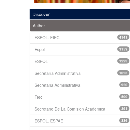
Discover
Author
ESPOL. FIEC
4141
Espol
3159
ESPOL
1223
Secretaría Administrativa
1023
Secretaria Administrativa
920
Fiec
500
Secretario De La Comision Academica
391
ESPOL. ESPAE
336