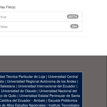
Has File(s)
Estructura Estatutaria por Procesos
Estructura Estatutaria por Procesos
true
60774
false
Grupos de Investigación
304
INSTRUCTIVOS
INSTRUCTIVOS QUE RIGEN A LA ESPOL.
LA INFORMACIÓN PUBLICADA EN EL
MISMO ESTÁ BAJO LA RESPONSABILIDAD
DE LA SECRETARÍA GENERAL DE LA
ESPOL.
LINEAMIENTOS
dad Técnica Particular de Loja
|
Universidad Central
LINEAMIENTOS QUE RIGEN A LA ESPOL.
ato
|
Universidad Regional Autónoma de los Andes
|
LA INFORMACIÓN PUBLICADA EN EL
 Salesiana
|
Universidad Internacional del Ecuador
|
MISMO ESTÁ BAJO LA RESPONSABILIDAD
|
Universidad de Otavalo
|
Universidad Nacional del
DE LA SECRETARÍA GENERAL DE LA
co de Quito
|
Universidad Estatal Peninsular de Santa
ESPOL.
 Católica del Ecuador - Ambato
|
Escuela Politécnica
to de Altos Estudios Nacionales
|
Instituto Tecnológico