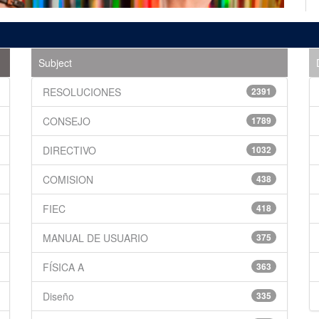
Subject
RESOLUCIONES
2391
CONSEJO
1789
DIRECTIVO
1032
COMISION
438
FIEC
418
MANUAL DE USUARIO
375
FÍSICA A
363
Diseño
335