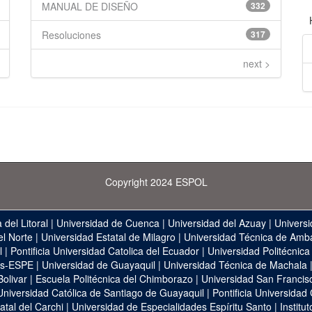
MANUAL DE DISEÑO
332
Resoluciones
317
next >
Copyright 2024 ESPOL
 del Litoral
|
Universidad de Cuenca
|
Universidad del Azuay
|
Universi
el Norte
|
Universidad Estatal de Milagro
|
Universidad Técnica de Amb
l
|
Pontificia Universidad Catolica del Ecuador
|
Universidad Politécnica
as-ESPE
|
Universidad de Guayaquil
|
Universidad Técnica de Machala
Bolivar
|
Escuela Politécnica del Chimborazo
|
Universidad San Francis
Universidad Católica de Santiago de Guayaquil
|
Pontificia Universidad
atal del Carchi
|
Universidad de Especialidades Espíritu Santo
|
Institu