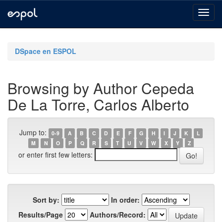
Skip
navigation
DSpace en ESPOL
Browsing by Author Cepeda
De La Torre, Carlos Alberto
Jump to:
0-9
A
B
C
D
E
F
G
H
I
J
K
L
M
N
O
P
Q
R
S
T
U
V
W
X
Y
Z
or enter first few letters:
Sort by:
In order:
Results/Page
Authors/Record: