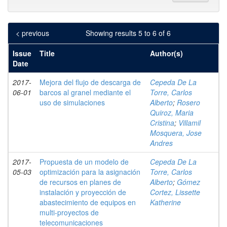
< previous
Showing results 5 to 6 of 6
Issue
Title
Author(s)
Date
2017-
Mejora del flujo de descarga de
Cepeda De La
06-01
barcos al granel mediante el
Torre, Carlos
uso de simulaciones
Alberto
;
Rosero
Quiroz, Maria
Cristina
;
Villamil
Mosquera, Jose
Andres
2017-
Propuesta de un modelo de
Cepeda De La
05-03
optimización para la asignación
Torre, Carlos
de recursos en planes de
Alberto
;
Gómez
instalación y proyección de
Cortez, Lissette
abastecimiento de equipos en
Katherine
multi-proyectos de
telecomunicaciones