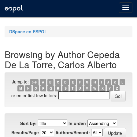
Skip
navigation
DSpace en ESPOL
Browsing by Author Cepeda
De La Torre, Carlos Alberto
Jump to:
0-9
A
B
C
D
E
F
G
H
I
J
K
L
M
N
O
P
Q
R
S
T
U
V
W
X
Y
Z
or enter first few letters:
Sort by:
In order:
Results/Page
Authors/Record: