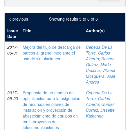
< previous
Showing results 5 to 6 of 6
Issue
Title
Author(s)
Date
2017-
Mejora del flujo de descarga de
Cepeda De La
06-01
barcos al granel mediante el
Torre, Carlos
uso de simulaciones
Alberto
;
Rosero
Quiroz, Maria
Cristina
;
Villamil
Mosquera, Jose
Andres
2017-
Propuesta de un modelo de
Cepeda De La
05-03
optimización para la asignación
Torre, Carlos
de recursos en planes de
Alberto
;
Gómez
instalación y proyección de
Cortez, Lissette
abastecimiento de equipos en
Katherine
multi-proyectos de
telecomunicaciones