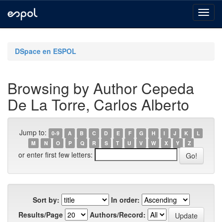
Skip
navigation
DSpace en ESPOL
Browsing by Author Cepeda
De La Torre, Carlos Alberto
Jump to:
0-9
A
B
C
D
E
F
G
H
I
J
K
L
M
N
O
P
Q
R
S
T
U
V
W
X
Y
Z
or enter first few letters:
Sort by:
In order:
Results/Page
Authors/Record: