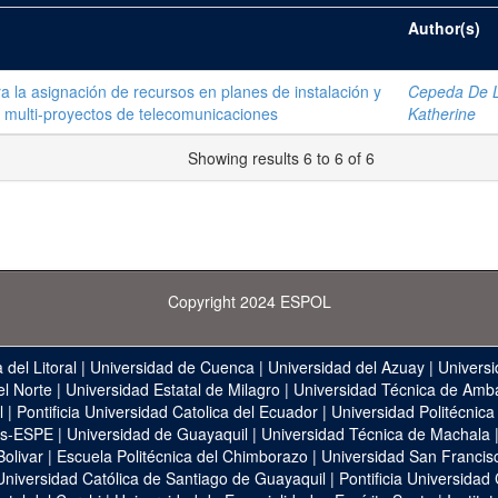
Author(s)
 la asignación de recursos en planes de instalación y
Cepeda De La
 multi-proyectos de telecomunicaciones
Katherine
Showing results 6 to 6 of 6
Copyright 2024 ESPOL
 del Litoral
|
Universidad de Cuenca
|
Universidad del Azuay
|
Universi
el Norte
|
Universidad Estatal de Milagro
|
Universidad Técnica de Amb
l
|
Pontificia Universidad Catolica del Ecuador
|
Universidad Politécnica
as-ESPE
|
Universidad de Guayaquil
|
Universidad Técnica de Machala
Bolivar
|
Escuela Politécnica del Chimborazo
|
Universidad San Francis
Universidad Católica de Santiago de Guayaquil
|
Pontificia Universidad