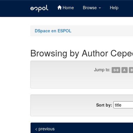
Home
Browse
Help
Skip
navigation
DSpace en ESPOL
Browsing by Author Ceped
Jump to:
0-9
A
B
Sort by:
< previous