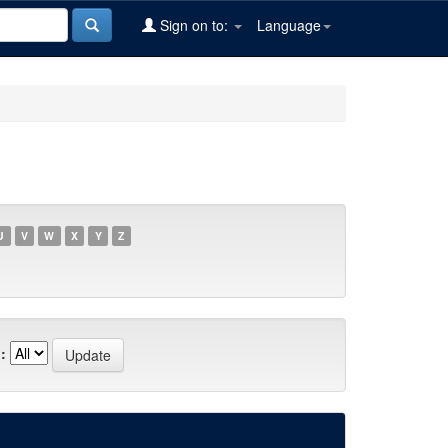
Sign on to:
Language
U
V
W
X
Y
Z
: