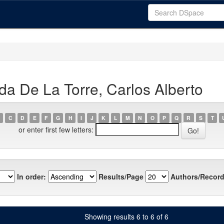
a De La Torre, Carlos Alberto
C
D
E
F
G
H
I
J
K
L
M
N
O
P
Q
R
S
T
or enter first few letters:
In order:
Results/Page
Authors/Record
Showing results 6 to 6 of 6