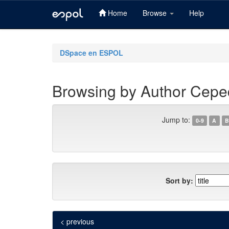
Home
Browse
Help
Skip
navigation
DSpace en ESPOL
Browsing by Author Ceped
Jump to:
0-9
A
B
Sort by:
< previous