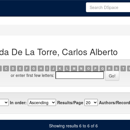
a De La Torre, Carlos Alberto
C
D
E
F
G
H
I
J
K
L
M
N
O
P
Q
R
S
T
or enter first few letters:
In order:
Results/Page
Authors/Record
Showing results 6 to 6 of 6