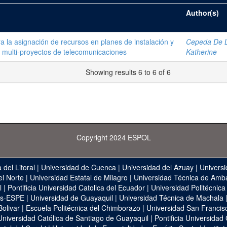
Author(s)
 la asignación de recursos en planes de instalación y
Cepeda De La
 multi-proyectos de telecomunicaciones
Katherine
Showing results 6 to 6 of 6
Copyright 2024 ESPOL
 del Litoral
|
Universidad de Cuenca
|
Universidad del Azuay
|
Universi
el Norte
|
Universidad Estatal de Milagro
|
Universidad Técnica de Amb
l
|
Pontificia Universidad Catolica del Ecuador
|
Universidad Politécnica
as-ESPE
|
Universidad de Guayaquil
|
Universidad Técnica de Machala
Bolivar
|
Escuela Politécnica del Chimborazo
|
Universidad San Francis
Universidad Católica de Santiago de Guayaquil
|
Pontificia Universidad