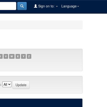
Sign on to:
Language
U
V
W
X
Y
Z
: