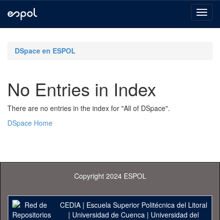
Skip
navigation
DSpace en ESPOL
No Entries in Index
There are no entries in the index for "All of DSpace".
DSpace Home
Copyright 2024 ESPOL
CEDIA
|
Escuela Superior Politécnica del Litoral
|
Universidad de Cuenca
|
Universidad del