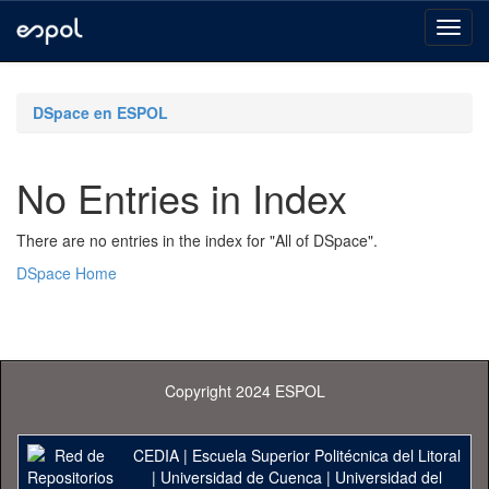
Skip
navigation
DSpace en ESPOL
No Entries in Index
There are no entries in the index for "All of DSpace".
DSpace Home
Copyright 2024 ESPOL
CEDIA
|
Escuela Superior Politécnica del Litoral
|
Universidad de Cuenca
|
Universidad del