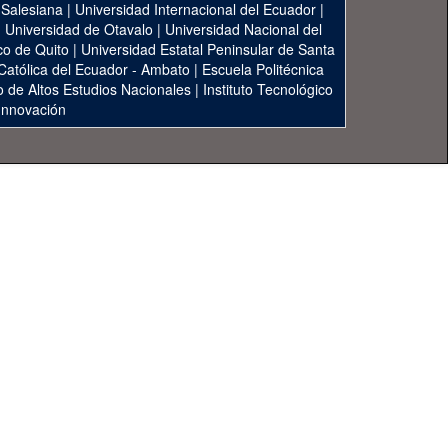
 Salesiana
|
Universidad Internacional del Ecuador
|
|
Universidad de Otavalo
|
Universidad Nacional del
co de Quito
|
Universidad Estatal Peninsular de Santa
 Católica del Ecuador - Ambato
|
Escuela Politécnica
to de Altos Estudios Nacionales
|
Instituto Tecnológico
 Innovación