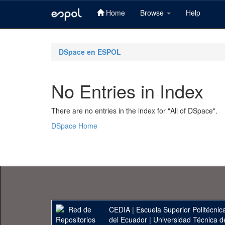
Home
Browse
Help
Skip
navigation
DSpace en ESPOL
No Entries in Index
There are no entries in the index for "All of DSpace".
DSpace Home
CEDIA
|
Escuela Superior Politécnica
del Ecuador
|
Universidad Técnica d