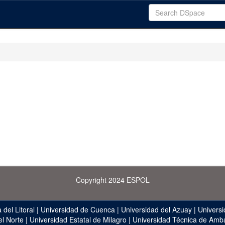
Copyright 2024 ESPOL
 del Litoral
|
Universidad de Cuenca
|
Universidad del Azuay
|
Universi
el Norte
|
Universidad Estatal de Milagro
|
Universidad Técnica de Amb