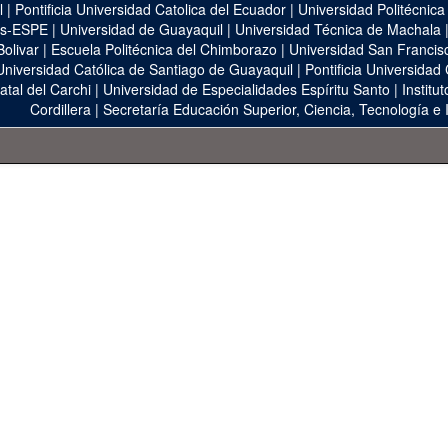
l
|
Pontificia Universidad Catolica del Ecuador
|
Universidad Politécnica
as-ESPE
|
Universidad de Guayaquil
|
Universidad Técnica de Machala
Bolivar
|
Escuela Politécnica del Chimborazo
|
Universidad San Francis
Universidad Católica de Santiago de Guayaquil
|
Pontificia Universidad
atal del Carchi
|
Universidad de Especialidades Espíritu Santo
|
Institu
Cordillera
|
Secretaría Educación Superior, Ciencia, Tecnología e