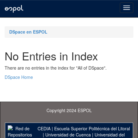
Skip
navigation
DSpace en ESPOL
No Entries in Index
There are no entries in the index for "All of DSpace".
DSpace Home
Copyright 2024 ESPOL
CEDIA
|
Escuela Superior Politécnica del Litoral
|
Universidad de Cuenca
|
Universidad del