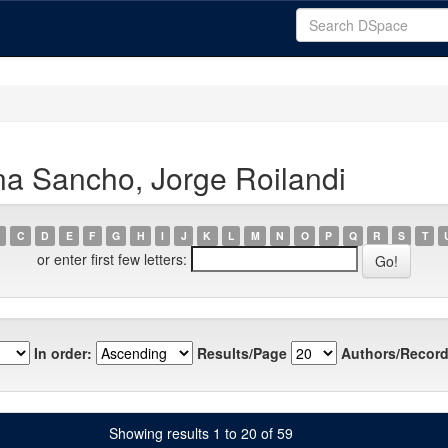
a Sancho, Jorge Roilandi
C
D
E
F
G
H
I
J
K
L
M
N
O
P
Q
R
S
T
or enter first few letters:
In order:
Results/Page
Authors/Record
Showing results 1 to 20 of 59