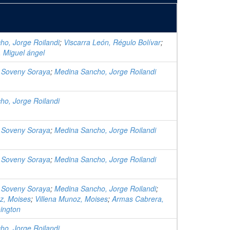
o, Jorge Roilandi
;
Viscarra León, Régulo Bolívar
;
 Miguel ángel
, Soveny Soraya
;
Medina Sancho, Jorge Roilandi
o, Jorge Roilandi
, Soveny Soraya
;
Medina Sancho, Jorge Roilandi
, Soveny Soraya
;
Medina Sancho, Jorge Roilandi
, Soveny Soraya
;
Medina Sancho, Jorge Roilandi
;
z, Moises
;
Villena Munoz, Moises
;
Armas Cabrera,
ington
o, Jorge Roilandi