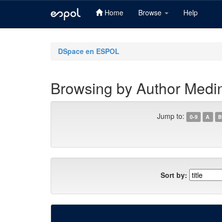
Home
Browse
Help
Skip
navigation
DSpace en ESPOL
Browsing by Author Medin
Jump to:
0-9
A
B
Sort by: