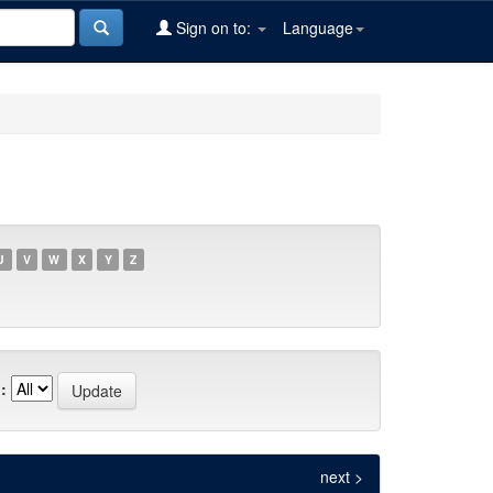
Sign on to:
Language
U
V
W
X
Y
Z
:
next >