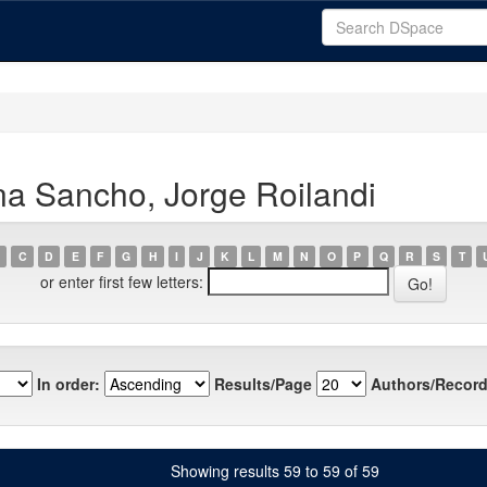
a Sancho, Jorge Roilandi
C
D
E
F
G
H
I
J
K
L
M
N
O
P
Q
R
S
T
or enter first few letters:
In order:
Results/Page
Authors/Record
Showing results 59 to 59 of 59