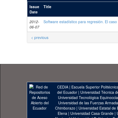
Issue
Title
Date
2012-
Software estadístico para regresión. El caso
06-07
< previous
CEDIA
|
Escuela Superior Politécnica
del Ecuador
|
Universidad Técnica d
Universidad Tecnológica Equinoccia
Universidad de las Fuerzas Armad
Chimborazo
|
Universidad Estatal de 
Elena
|
Universidad Casa Grande
|