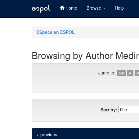
Home
Browse
Help
Skip
navigation
DSpace en ESPOL
Browsing by Author Medin
Jump to:
0-9
A
B
Sort by:
< previous