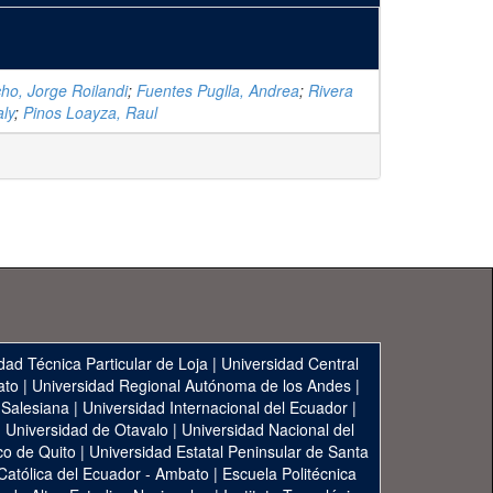
o, Jorge Roilandi
;
Fuentes Puglla, Andrea
;
Rivera
aly
;
Pinos Loayza, Raul
dad Técnica Particular de Loja
|
Universidad Central
ato
|
Universidad Regional Autónoma de los Andes
|
 Salesiana
|
Universidad Internacional del Ecuador
|
|
Universidad de Otavalo
|
Universidad Nacional del
co de Quito
|
Universidad Estatal Peninsular de Santa
 Católica del Ecuador - Ambato
|
Escuela Politécnica