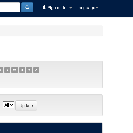
Sign on to:
Language
U
V
W
X
Y
Z
: