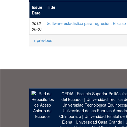
Issue
Title
Date
2012-
Software estadístico para regresión. El caso
06-07
< previous
CEDIA
|
Escuela Superior Politécnica
del Ecuador
|
Universidad Técnica d
Universidad Tecnológica Equinoccia
Universidad de las Fuerzas Armad
Chimborazo
|
Universidad Estatal de 
Elena
|
Universidad Casa Grande
|