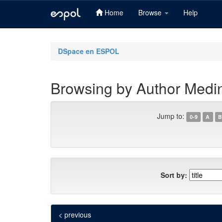
Home
Browse
Help
Skip
navigation
DSpace en ESPOL
Browsing by Author Medin
Jump to:
0-9
A
B
Sort by:
< previous