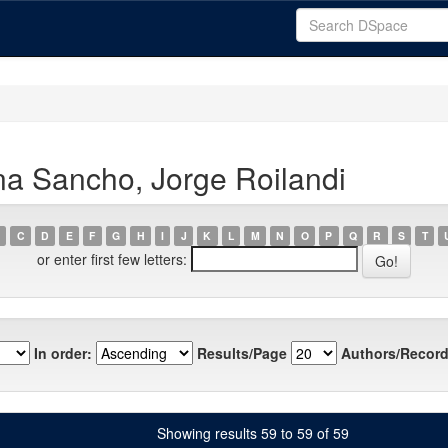
a Sancho, Jorge Roilandi
C
D
E
F
G
H
I
J
K
L
M
N
O
P
Q
R
S
T
or enter first few letters:
In order:
Results/Page
Authors/Record
Showing results 59 to 59 of 59