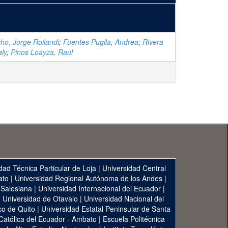
o, Jorge Roilandi
;
Fuentes Puglla, Andrea
;
Rivera
aly
;
Pinos Loayza, Raul
dad Técnica Particular de Loja
|
Universidad Central
ato
|
Universidad Regional Autónoma de los Andes
|
 Salesiana
|
Universidad Internacional del Ecuador
|
|
Universidad de Otavalo
|
Universidad Nacional del
co de Quito
|
Universidad Estatal Peninsular de Santa
 Católica del Ecuador - Ambato
|
Escuela Politécnica