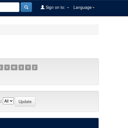
Sign on to:
Language
U
V
W
X
Y
Z
: