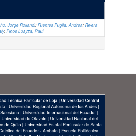
o, Jorge Roilandi
;
Fuentes Puglla, Andrea
;
Rivera
aly
;
Pinos Loayza, Raul
dad Técnica Particular de Loja
|
Universidad Central
ato
|
Universidad Regional Autónoma de los Andes
|
 Salesiana
|
Universidad Internacional del Ecuador
|
|
Universidad de Otavalo
|
Universidad Nacional del
co de Quito
|
Universidad Estatal Peninsular de Santa
 Católica del Ecuador - Ambato
|
Escuela Politécnica