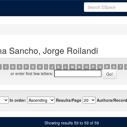
a Sancho, Jorge Roilandi
C
D
E
F
G
H
I
J
K
L
M
N
O
P
Q
R
S
T
or enter first few letters:
In order:
Results/Page
Authors/Record
Showing results 59 to 59 of 59