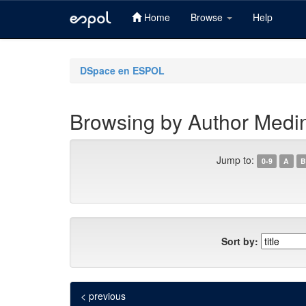
Home
Browse
Help
Skip
navigation
DSpace en ESPOL
Browsing by Author Medin
Jump to:
0-9
A
B
Sort by:
< previous