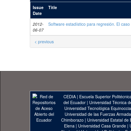
Issue
Title
Date
2012-
Software estadístico para regresión. El caso
06-07
< previous
CEDIA
|
Escuela Superior Politécnica
del Ecuador
|
Universidad Técnica d
Universidad Tecnológica Equinoccia
Universidad de las Fuerzas Armad
Chimborazo
|
Universidad Estatal de 
Elena
|
Universidad Casa Grande
|