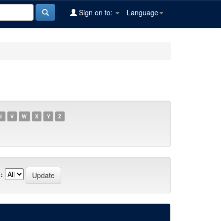
Sign on to:
Language
U
V
W
X
Y
Z
: