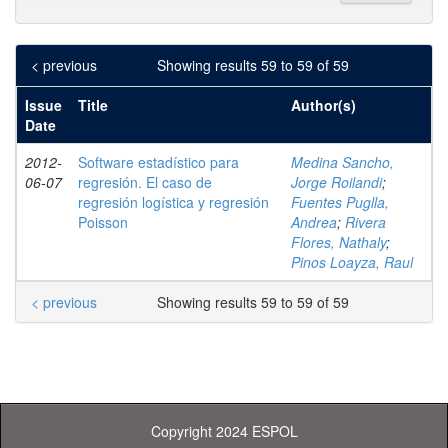
< previous
Showing results 59 to 59 of 59
Issue
Title
Author(s)
Date
2012-
Software estadístico para
Medina Sancho,
06-07
regresión. El caso de
Jorge Roilandi
;
regresión logística y regresión
Fuentes Puglla,
Poisson
Andrea
;
Rivera
Flores, Nathaly
;
Pinos Loayza, Raul
< previous
Showing results 59 to 59 of 59
Copyright 2024 ESPOL