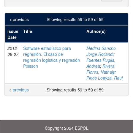
< previous
Showing results 59 to 59 of 59
Issue
Title
Author(s)
Date
2012-
Software estadístico para
Medina Sancho,
06-07
regresión. El caso de
Jorge Roilandi
;
regresión logística y regresión
Fuentes Puglla,
Poisson
Andrea
;
Rivera
Flores, Nathaly
;
Pinos Loayza, Raul
< previous
Showing results 59 to 59 of 59
Copyright 2024 ESPOL