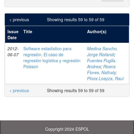
< previous
Showing results 59 to 59 of 59
Issue
Title
Author(s)
Date
2012-
Software estadístico para
Medina Sancho,
06-07
regresión. El caso de
Jorge Roilandi
;
regresión logística y regresión
Fuentes Puglla,
Poisson
Andrea
;
Rivera
Flores, Nathaly
;
Pinos Loayza, Raul
< previous
Showing results 59 to 59 of 59
Copyright 2024 ESPOL