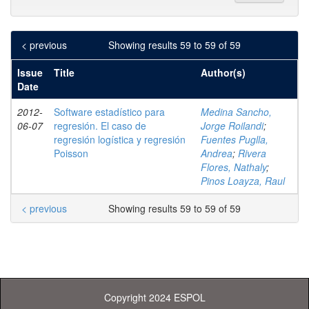
< previous
Showing results 59 to 59 of 59
Issue
Title
Author(s)
Date
2012-
Software estadístico para
Medina Sancho,
06-07
regresión. El caso de
Jorge Roilandi
;
regresión logística y regresión
Fuentes Puglla,
Poisson
Andrea
;
Rivera
Flores, Nathaly
;
Pinos Loayza, Raul
< previous
Showing results 59 to 59 of 59
Copyright 2024 ESPOL