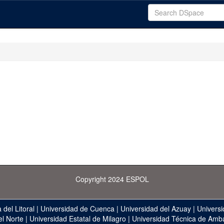
Copyright 2024 ESPOL
 del Litoral
|
Universidad de Cuenca
|
Universidad del Azuay
|
Universi
el Norte
|
Universidad Estatal de Milagro
|
Universidad Técnica de Amb