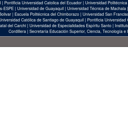
l
|
Pontificia Universidad Catolica del Ecuador
|
Universidad Politécnica
as-ESPE
|
Universidad de Guayaquil
|
Universidad Técnica de Machala
Bolivar
|
Escuela Politécnica del Chimborazo
|
Universidad San Francis
Universidad Católica de Santiago de Guayaquil
|
Pontificia Universidad
atal del Carchi
|
Universidad de Especialidades Espíritu Santo
|
Institu
Cordillera
|
Secretaría Educación Superior, Ciencia, Tecnología e