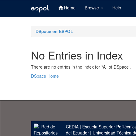
Home
Browse
Help
Skip
navigation
DSpace en ESPOL
No Entries in Index
There are no entries in the index for "All of DSpace".
DSpace Home
CEDIA
|
Escuela Superior Politécnica
del Ecuador
|
Universidad Técnica d