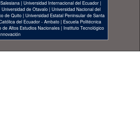
 Salesiana
|
Universidad Internacional del Ecuador
|
|
Universidad de Otavalo
|
Universidad Nacional del
co de Quito
|
Universidad Estatal Peninsular de Santa
 Católica del Ecuador - Ambato
|
Escuela Politécnica
to de Altos Estudios Nacionales
|
Instituto Tecnológico
 Innovación