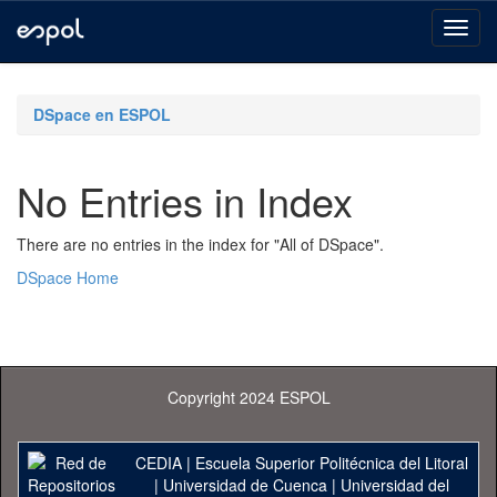
Skip
navigation
DSpace en ESPOL
No Entries in Index
There are no entries in the index for "All of DSpace".
DSpace Home
Copyright 2024 ESPOL
CEDIA
|
Escuela Superior Politécnica del Litoral
|
Universidad de Cuenca
|
Universidad del