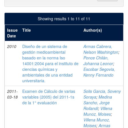
Showing results 1 to 11 of 11
Issue
Title
Author(s)
Date
2010
Diseño de un sistema de
Armas Cabrera,
gestión medioambiental
Nelson Washington
;
basado en la norma Iso
Ponce Chilán,
14001:2004 para el instituto de
Johanna Leonor
;
ciencias químicas y
Escobar Segovia,
ambientales de una entidad
Kenny Fernando
universitaria.
2011-
Examen de Cálculo de varias
Solis Garcia, Soveny
03-18
variables (2005) del 2011-1s
Soraya
;
Medina
de la 1° evaluación
Sancho, Jorge
Roilandi
;
Villena
Munoz, Moises
;
Villena Munoz,
Moises
;
Armas