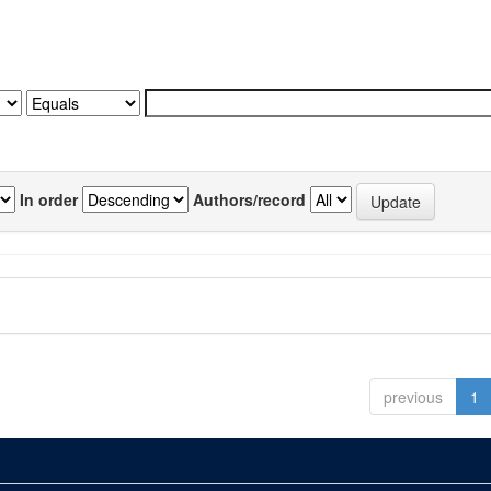
In order
Authors/record
previous
1