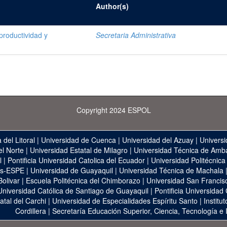
Author(s)
productividad y
Secretaria Administrativa
Copyright 2024 ESPOL
 del Litoral
|
Universidad de Cuenca
|
Universidad del Azuay
|
Universi
el Norte
|
Universidad Estatal de Milagro
|
Universidad Técnica de Amb
l
|
Pontificia Universidad Catolica del Ecuador
|
Universidad Politécnica
as-ESPE
|
Universidad de Guayaquil
|
Universidad Técnica de Machala
Bolivar
|
Escuela Politécnica del Chimborazo
|
Universidad San Francis
Universidad Católica de Santiago de Guayaquil
|
Pontificia Universidad
atal del Carchi
|
Universidad de Especialidades Espíritu Santo
|
Institu
Cordillera
|
Secretaría Educación Superior, Ciencia, Tecnología e