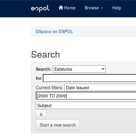
Home
Browse
Help
Skip
navigation
DSpace en ESPOL
Search
Search:
for
Current filters:
Start a new search