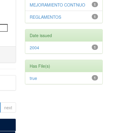
MEJORAMIENTO CONTNUO
1
REGLAMENTOS
1
Date issued
2004
1
Has File(s)
true
1
next