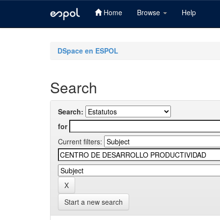
Home
Browse
Help
Skip
navigation
DSpace en ESPOL
Search
Search:
for
Current filters:
Start a new search