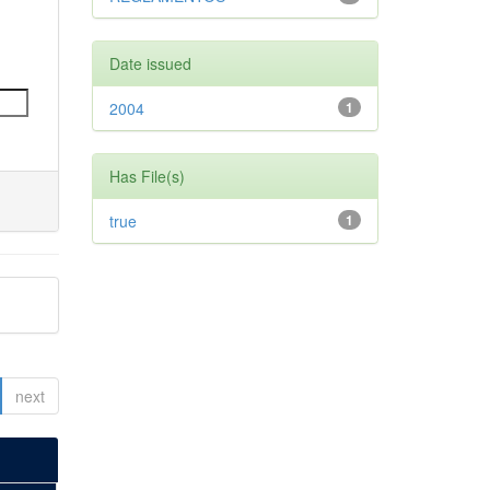
Date issued
2004
1
Has File(s)
true
1
next