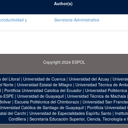
Author(s)
productividad y
Secretaria Administrativa
Copyright 2024 ESPOL
 del Litoral
|
Universidad de Cuenca
|
Universidad del Azuay
|
Universi
el Norte
|
Universidad Estatal de Milagro
|
Universidad Técnica de Amb
l
|
Pontificia Universidad Catolica del Ecuador
|
Universidad Politécnica
as-ESPE
|
Universidad de Guayaquil
|
Universidad Técnica de Machala
Bolivar
|
Escuela Politécnica del Chimborazo
|
Universidad San Francis
Universidad Católica de Santiago de Guayaquil
|
Pontificia Universidad
atal del Carchi
|
Universidad de Especialidades Espíritu Santo
|
Institu
Cordillera
|
Secretaría Educación Superior, Ciencia, Tecnología e