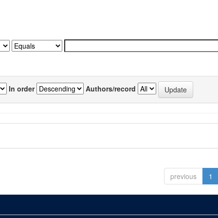
In order
Authors/record
previous
1