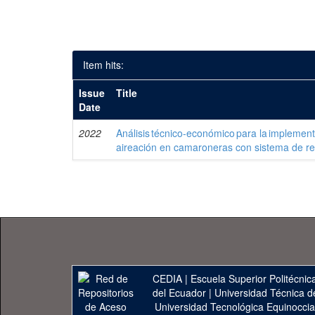
Item hits:
Issue
Title
Date
2022
Análisis técnico-económico para la implemen
aireación en camaroneras con sistema de rec
CEDIA
|
Escuela Superior Politécnica
del Ecuador
|
Universidad Técnica d
Universidad Tecnológica Equinoccia