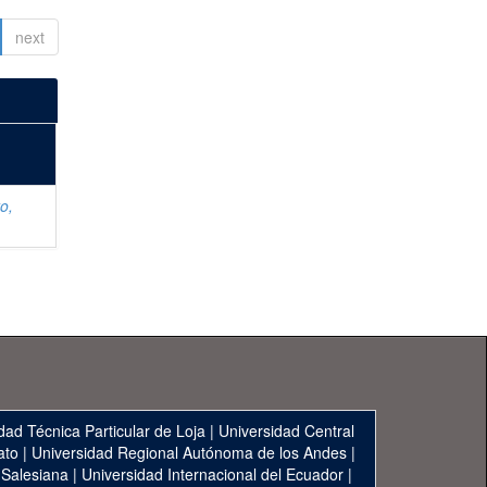
next
o,
dad Técnica Particular de Loja
|
Universidad Central
ato
|
Universidad Regional Autónoma de los Andes
|
 Salesiana
|
Universidad Internacional del Ecuador
|