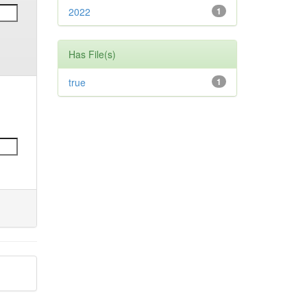
2022
1
Has File(s)
true
1