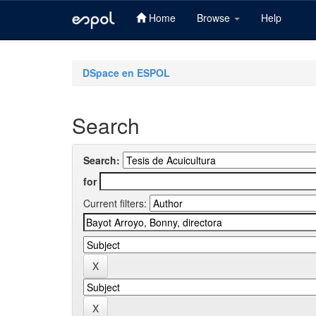
Home
Browse
Help
Skip
navigation
DSpace en ESPOL
Search
Search:
for
Current filters: