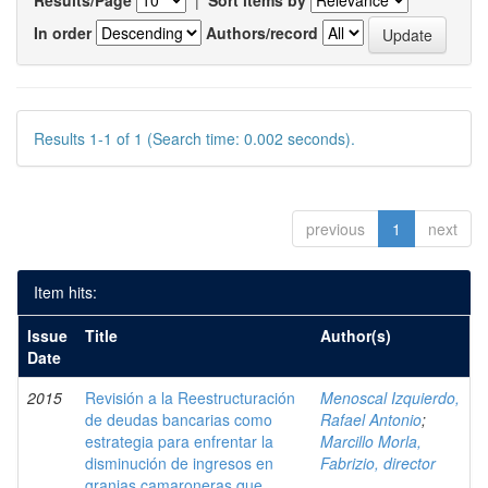
Results/Page
|
Sort items by
In order
Authors/record
Results 1-1 of 1 (Search time: 0.002 seconds).
previous
1
next
Item hits:
Issue
Title
Author(s)
Date
2015
Revisión a la Reestructuración
Menoscal Izquierdo,
de deudas bancarias como
Rafael Antonio
;
estrategia para enfrentar la
Marcillo Morla,
disminución de ingresos en
Fabrizio, director
granjas camaroneras que