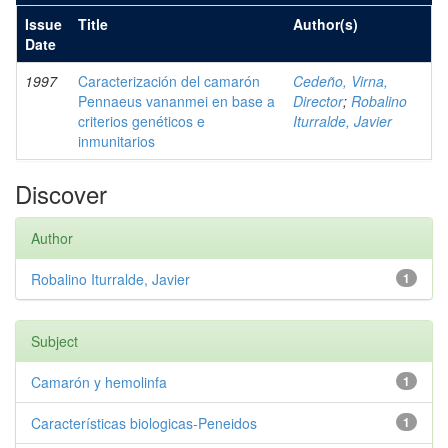
Issue
Title
Author(s)
Date
1997
Caracterización del camarón
Cedeño, Virna,
Pennaeus vananmei en base a
Director
;
Robalino
criterios genéticos e
Iturralde, Javier
inmunitarios
Discover
Author
Robalino Iturralde, Javier
1
Subject
Camarón y hemolinfa
1
Características biologicas-Peneidos
1