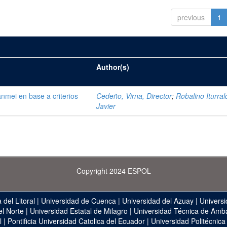
previous
1
Author(s)
mei en base a criterios
Cedeño, Virna, Director
;
Robalino Iturral
Javier
Copyright 2024 ESPOL
 del Litoral
|
Universidad de Cuenca
|
Universidad del Azuay
|
Universi
el Norte
|
Universidad Estatal de Milagro
|
Universidad Técnica de Amb
l
|
Pontificia Universidad Catolica del Ecuador
|
Universidad Politécnica