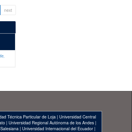
next
de,
dad Técnica Particular de Loja
|
Universidad Central
ato
|
Universidad Regional Autónoma de los Andes
|
 Salesiana
|
Universidad Internacional del Ecuador
|