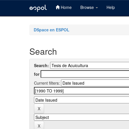
Home
Browse
Help
Skip
navigation
DSpace en ESPOL
Search
Search:
for
Current filters: