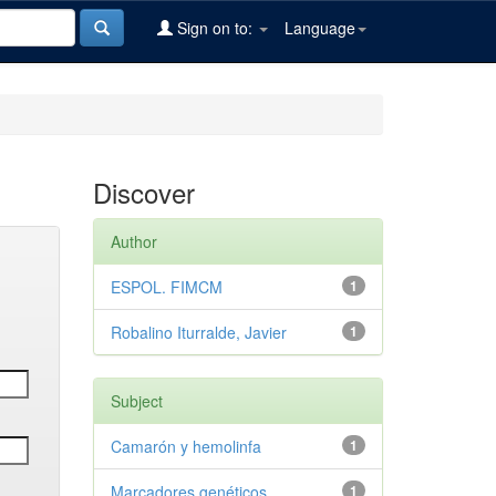
Sign on to:
Language
Discover
Author
ESPOL. FIMCM
1
Robalino Iturralde, Javier
1
Subject
Camarón y hemolinfa
1
Marcadores genéticos
1