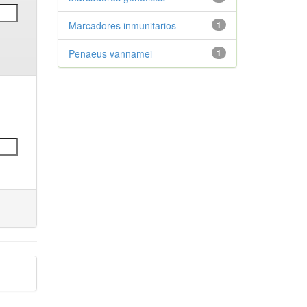
Marcadores inmunitarios
1
Penaeus vannamei
1