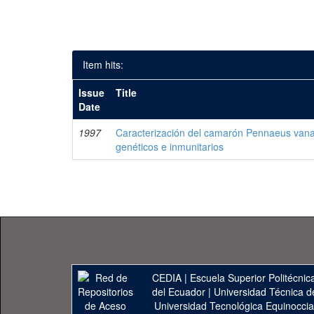
Item hits:
Issue
Title
Date
1997
Caracterización del camarón Pennaeus vanan
genéticos e inmunitarios
CEDIA
|
Escuela Superior Politécnica
del Ecuador
|
Universidad Técnica d
Universidad Tecnológica Equinoccia