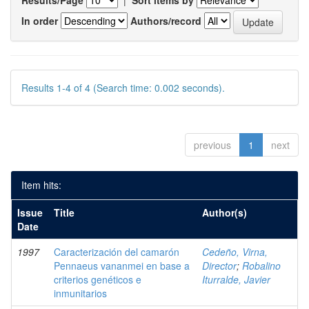
Results/Page
|
Sort items by
In order
Authors/record
Results 1-4 of 4 (Search time: 0.002 seconds).
previous
1
next
Item hits:
Issue
Title
Author(s)
Date
1997
Caracterización del camarón
Cedeño, Virna,
Pennaeus vananmei en base a
Director
;
Robalino
criterios genéticos e
Iturralde, Javier
inmunitarios