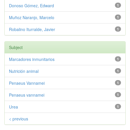
Donoso Gómez, Edward
1
Muñoz Naranjo, Marcelo
1
Robalino Iturralde, Javier
1
Subject
Marcadores inmunitarios
1
Nutrición animal
1
Penaeus Vannamei
1
Penaeus vannamei
1
Urea
1
< previous