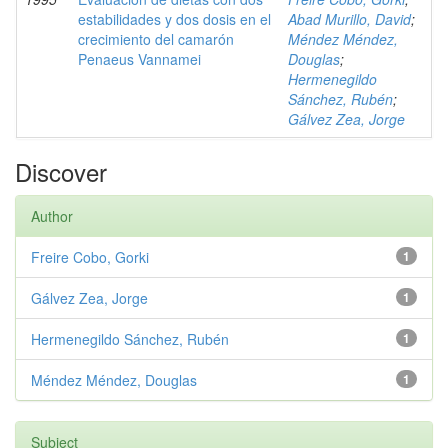
estabilidades y dos dosis en el
Abad Murillo, David
;
crecimiento del camarón
Méndez Méndez,
Penaeus Vannamei
Douglas
;
Hermenegildo
Sánchez, Rubén
;
Gálvez Zea, Jorge
Discover
Author
Freire Cobo, Gorki
1
Gálvez Zea, Jorge
1
Hermenegildo Sánchez, Rubén
1
Méndez Méndez, Douglas
1
Subject