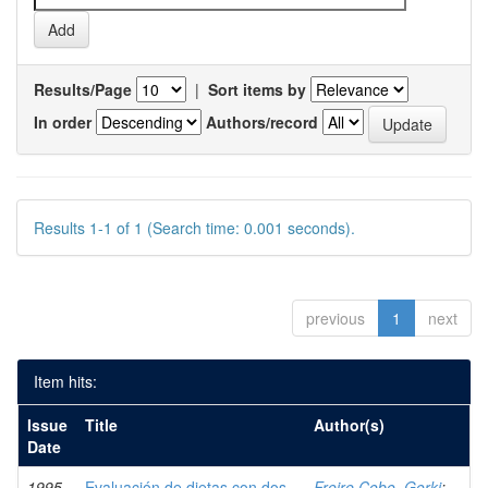
Results/Page
|
Sort items by
In order
Authors/record
Results 1-1 of 1 (Search time: 0.001 seconds).
previous
1
next
Item hits:
Issue
Title
Author(s)
Date
1995
Evaluación de dietas con dos
Freire Cobo, Gorki
;