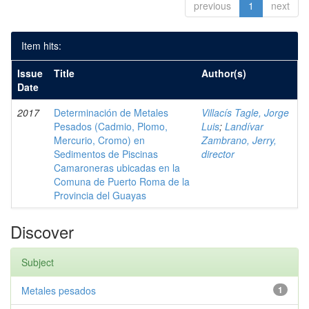
previous
1
next
Item hits:
Issue
Title
Author(s)
Date
2017
Determinación de Metales
Villacís Tagle, Jorge
Pesados (Cadmio, Plomo,
Luis
;
Landívar
Mercurio, Cromo) en
Zambrano, Jerry,
Sedimentos de Piscinas
director
Camaroneras ubicadas en la
Comuna de Puerto Roma de la
Provincia del Guayas
Discover
Subject
Metales pesados
1