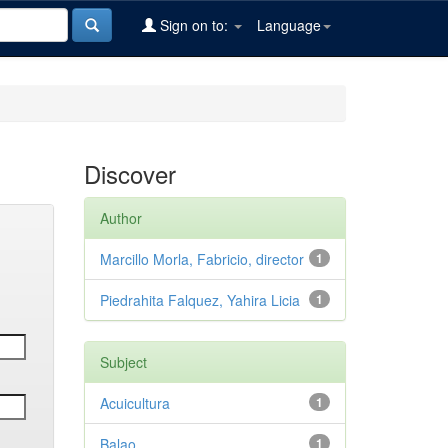
Sign on to:
Language
Discover
Author
Marcillo Morla, Fabricio, director
1
Piedrahita Falquez, Yahira Licia
1
Subject
Acuicultura
1
Balao
1