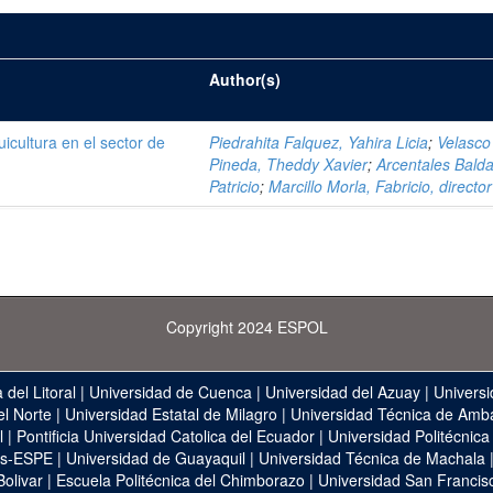
Author(s)
icultura en el sector de
Piedrahita Falquez, Yahira Licia
;
Velasco
Pineda, Theddy Xavier
;
Arcentales Balda
Patricio
;
Marcillo Morla, Fabricio, director
Copyright 2024 ESPOL
 del Litoral
|
Universidad de Cuenca
|
Universidad del Azuay
|
Universi
el Norte
|
Universidad Estatal de Milagro
|
Universidad Técnica de Amb
l
|
Pontificia Universidad Catolica del Ecuador
|
Universidad Politécnica
as-ESPE
|
Universidad de Guayaquil
|
Universidad Técnica de Machala
Bolivar
|
Escuela Politécnica del Chimborazo
|
Universidad San Francis