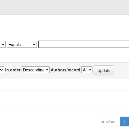
In order
Authors/record
previous
1