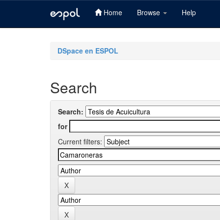
Home
Browse
Help
Skip
navigation
DSpace en ESPOL
Search
Search:
for
Current filters: