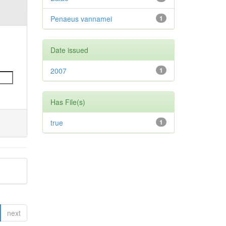
Penaeus vannamei
1
Date issued
2007
1
Has File(s)
true
1
next