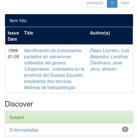
previous
1
next
Item hits:
Issue
Title
Author(s)
Date
1999-
Identificación de protozoarios
Daqui Loureiro, Luis
01-05
parásitos en camarones
Alejandro
;
Landívar
cultivados del genero
Zambrano, Jose
'Litopenaeus', colectados en la
Jerry, director
provincia del Guayas-Ecuador,
empleando dos técnicas
distintas de histopatología
Discover
Subject
Enfermedades
1