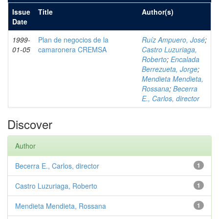
Issue
Title
Author(s)
Date
1999-
Plan de negocios de la
Ruíz Ampuero, José
;
01-05
camaronera CREMSA
Castro Luzuriaga,
Roberto
;
Encalada
Berrezueta, Jorge
;
Mendieta Mendieta,
Rossana
;
Becerra
E., Carlos, director
Discover
Author
Becerra E., Carlos, director
1
Castro Luzuriaga, Roberto
1
Mendieta Mendieta, Rossana
1