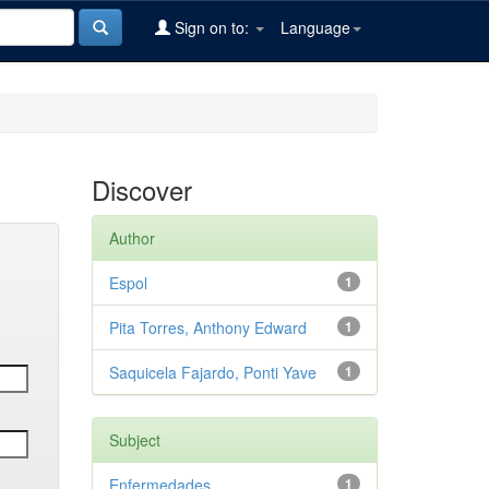
Sign on to:
Language
Discover
Author
Espol
1
Pita Torres, Anthony Edward
1
Saquicela Fajardo, Ponti Yave
1
Subject
Enfermedades
1