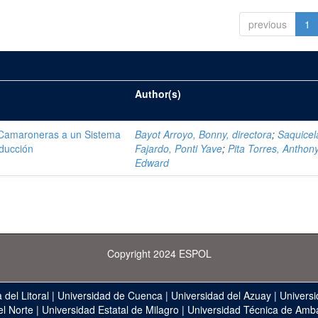
previous
1
Author(s)
e Camaroneras a un Sistema
Bayot Arroyo, Bonny, directora
;
Saquicel
oducción
Fajardo, Ponti Yave
;
Pita Torres, Anthon
Edward
Copyright 2024 ESPOL
 del Litoral
|
Universidad de Cuenca
|
Universidad del Azuay
|
Universi
el Norte
|
Universidad Estatal de Milagro
|
Universidad Técnica de Amb