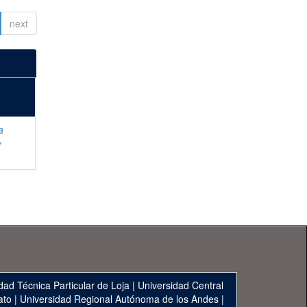
next
a
y
dad Técnica Particular de Loja
|
Universidad Central
ato
|
Universidad Regional Autónoma de los Andes
|