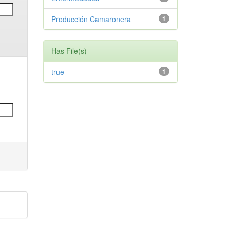
Producción Camaronera
1
Has File(s)
true
1