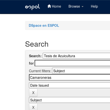
Home
Browse
Help
Skip
navigation
DSpace en ESPOL
Search
Search:
for
Current filters: