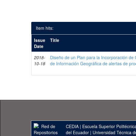
Item hits:
Issue
Title
Date
2018-
Diseño de un Plan para la Incorporación d
10-18
de Información Geográfica de alertas de pr
CEDIA
|
Escuela Superior Politécnica
del Ecuador
|
Universidad Técnica d