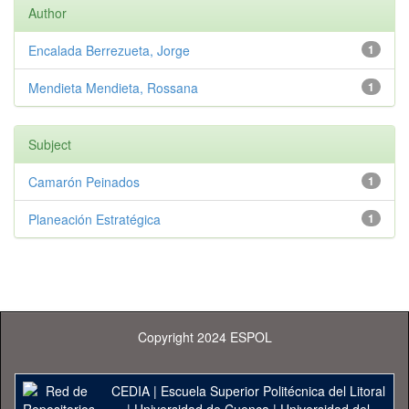
Author
Encalada Berrezueta, Jorge
1
Mendieta Mendieta, Rossana
1
Subject
Camarón Peinados
1
Planeación Estratégica
1
Copyright 2024 ESPOL
CEDIA
|
Escuela Superior Politécnica del Litoral