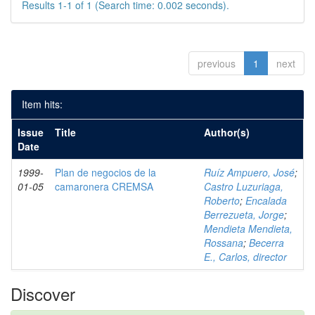
Results 1-1 of 1 (Search time: 0.002 seconds).
previous
1
next
Item hits:
Issue
Title
Author(s)
Date
1999-
Plan de negocios de la
Ruíz Ampuero, José
;
01-05
camaronera CREMSA
Castro Luzuriaga,
Roberto
;
Encalada
Berrezueta, Jorge
;
Mendieta Mendieta,
Rossana
;
Becerra
E., Carlos, director
Discover