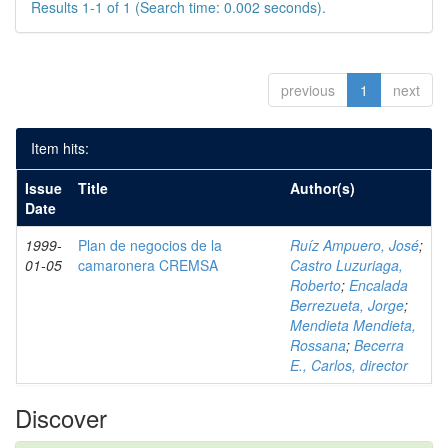
Results 1-1 of 1 (Search time: 0.002 seconds).
previous
1
next
Item hits:
Issue
Title
Author(s)
Date
1999-
Plan de negocios de la
Ruíz Ampuero, José
;
01-05
camaronera CREMSA
Castro Luzuriaga,
Roberto
;
Encalada
Berrezueta, Jorge
;
Mendieta Mendieta,
Rossana
;
Becerra
E., Carlos, director
Discover