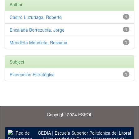
Author
Castro Luzuriaga, Roberto
1
Encalada Berrezueta, Jorge
1
Mendieta Mendieta, Rossana
1
Subject
Planeación Estratégica
1
Copyright 2024 ESPOL
CEDIA
|
Escuela Superior Politécnica del Litoral