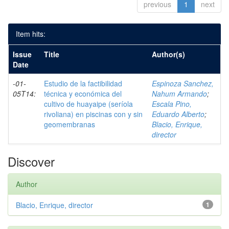
previous
1
next
Item hits:
Issue
Title
Author(s)
Date
-01-
Estudio de la factibilidad
Espinoza Sanchez,
05T14:
técnica y económica del
Nahum Armando
;
cultivo de huayaipe (seríola
Escala Pino,
rivoliana) en piscinas con y sin
Eduardo Alberto
;
geomembranas
Blacio, Enrique,
director
Discover
Author
Blacio, Enrique, director
1