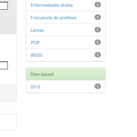
Enfermedades virales
1
Frecuencia de positivos
1
Larvas
1
PCR
1
WSSV
1
Date issued
2015
1