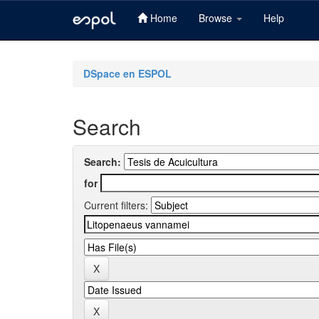
Home
Browse
Help
Skip
navigation
DSpace en ESPOL
Search
Search:
for
Current filters: