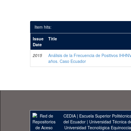
Item hits:
Issue
Title
Date
2015
Análisis de la Frecuencia de Positivos IHHN
años. Caso Ecuador
CEDIA
|
Escuela Superior Politécnica
del Ecuador
|
Universidad Técnica d
Universidad Tecnológica Equinoccia