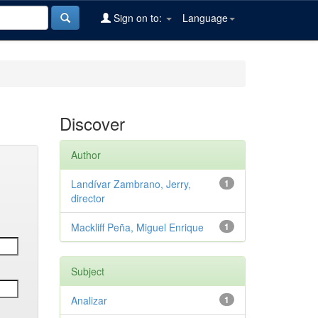
Sign on to:
Language
Discover
Author
Landívar Zambrano, Jerry,
1
director
Mackliff Peña, Miguel Enrique
1
Subject
Analizar
1