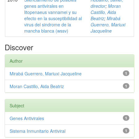
genes antivirales en
director
;
Moran
litopenaeus vannamei y su
Castillo, Aida
efecto en la susceptibilidad al
Beatriz
;
Mirabá
virus del sindrome de la
Guerrero, Mariuxi
mancha blanca (wssv)
Jacqueline
Discover
Author
Mirabá Guerrero, Mariuxi Jacqueline
1
Moran Castillo, Aida Beatriz
1
Subject
Genes Antivirales
1
Sistema Inmunitario Antiviral
1