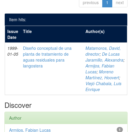
previous
1
next
Item hits:
Issue
Title
Author(s)
Date
1999-
Diseño conceptual de una
Matamoros, David,
01-05
planta de tratamiento de
director
;
De Lucas
aguas residuales para
Jaramillo, Alexandra
;
langostera
Armijos, Fabian
Lucas
;
Moreno
Martínez, Hoovert
;
Viejó Chabala, Luis
Enrique
Discover
Author
Armijos, Fabian Lucas
1