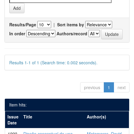
Results/Page
|
Sort items by
In order
Authors/record
Results 1-1 of 1 (Search time: 0.002 seconds).
previous
1
next
Item hits:
Issue
Title
Author(s)
Date
1999-
Diseño conceptual de una
Matamoros, David,