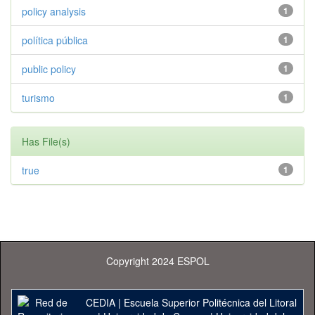
policy analysis
1
política pública
1
public policy
1
turismo
1
Has File(s)
true
1
Copyright 2024 ESPOL
CEDIA
|
Escuela Superior Politécnica del Litoral