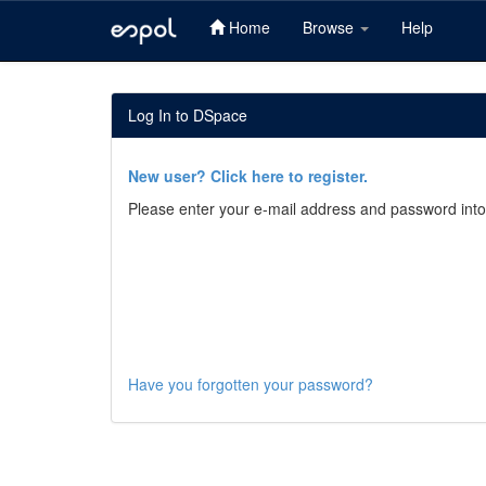
Home
Browse
Help
Skip
navigation
Log In to DSpace
New user? Click here to register.
Please enter your e-mail address and password into
Have you forgotten your password?