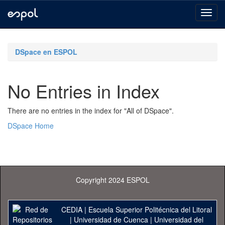
Skip
navigation
DSpace en ESPOL
No Entries in Index
There are no entries in the index for "All of DSpace".
DSpace Home
Copyright 2024 ESPOL
CEDIA
|
Escuela Superior Politécnica del Litoral
|
Universidad de Cuenca
|
Universidad del