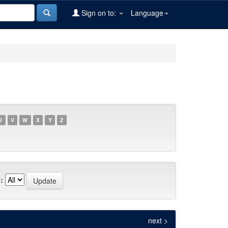
Sign on to:
Language
U
V
W
X
Y
Z
:
next >