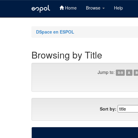
Home
Browse
Help
Skip
navigation
DSpace en ESPOL
Browsing by Title
Jump to:
0-9
A
B
Sort by: