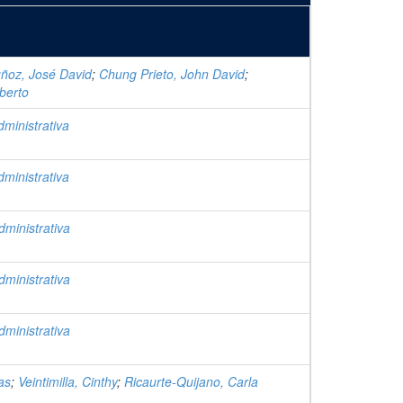
oz, José David
;
Chung Prieto, John David
;
berto
dministrativa
dministrativa
dministrativa
dministrativa
dministrativa
as
;
Veintimilla, Cinthy
;
Ricaurte-Quijano, Carla