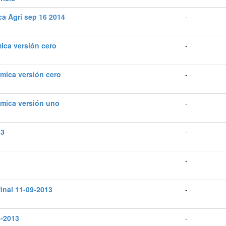
ca Agri sep 16 2014
-
ica versión cero
-
ímica versión cero
-
ímica versión uno
-
13
-
-
inal 11-09-2013
-
9-2013
-