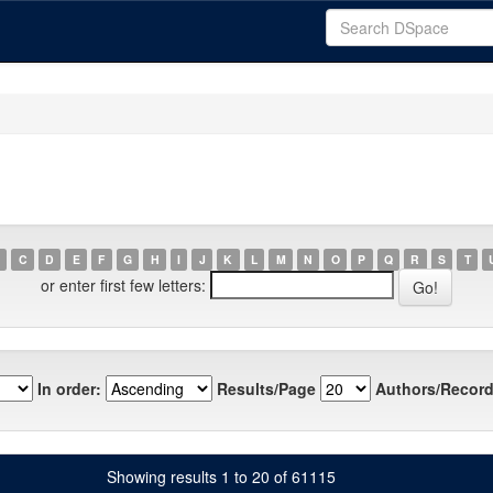
C
D
E
F
G
H
I
J
K
L
M
N
O
P
Q
R
S
T
or enter first few letters:
In order:
Results/Page
Authors/Record
Showing results 1 to 20 of 61115