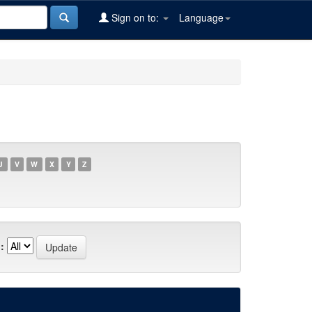
Sign on to:
Language
U
V
W
X
Y
Z
: