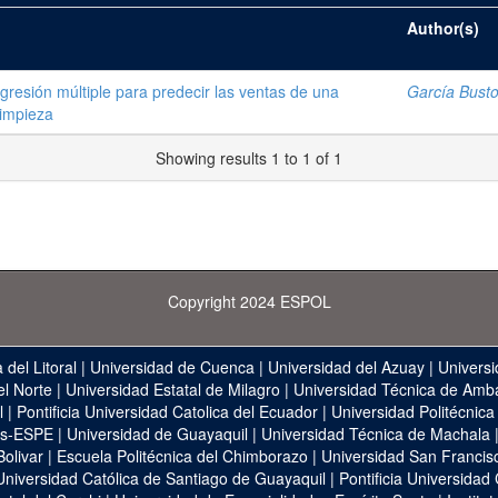
Author(s)
resión múltiple para predecir las ventas de una
García Bust
limpieza
Showing results 1 to 1 of 1
Copyright 2024 ESPOL
 del Litoral
|
Universidad de Cuenca
|
Universidad del Azuay
|
Universi
el Norte
|
Universidad Estatal de Milagro
|
Universidad Técnica de Amb
l
|
Pontificia Universidad Catolica del Ecuador
|
Universidad Politécnica
as-ESPE
|
Universidad de Guayaquil
|
Universidad Técnica de Machala
Bolivar
|
Escuela Politécnica del Chimborazo
|
Universidad San Francis
Universidad Católica de Santiago de Guayaquil
|
Pontificia Universidad