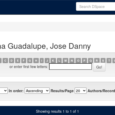
na Guadalupe, Jose Danny
C
D
E
F
G
H
I
J
K
L
M
N
O
P
Q
R
S
T
or enter first few letters:
In order:
Results/Page
Authors/Record
Showing results 1 to 1 of 1