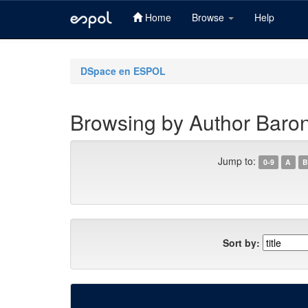
Home
Browse
Help
Skip
navigation
DSpace en ESPOL
Browsing by Author Baro
Jump to:
0-9
A
B
Sort by: