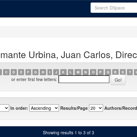
mante Urbina, Juan Carlos, Direc
C
D
E
F
G
H
I
J
K
L
M
N
O
P
Q
R
S
T
or enter first few letters:
In order:
Results/Page
Authors/Record
Showing results 1 to 3 of 3