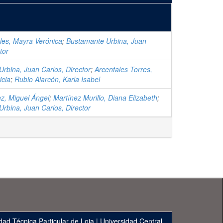
ales, Mayra Verónica
;
Bustamante Urbina, Juan
tor
rbina, Juan Carlos, Director
;
Arcentales Torres,
icia
;
Rubio Alarcón, Karla Isabel
z, Miguel Ángel
;
Martínez Murillo, Diana Elizabeth
;
rbina, Juan Carlos, Director
dad Técnica Particular de Loja
|
Universidad Central