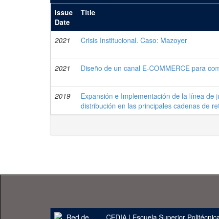
Issue
Title
Date
2021
Crisis Institucional. Caso: Mazoyer
2021
Diseño de un canal E-COMMERCE para come
2019
Expansión e Implementación de la línea de 
distribución en las principales cadenas de re
CEDIA
|
Escuela Superior Politécnica