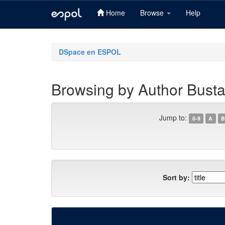
Home
Browse
Help
Skip
navigation
DSpace en ESPOL
Browsing by Author Busta
Jump to:
0-9
A
B
Sort by: