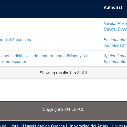
Author(s)
Villalba Ros
Carlos, Direc
rcial Arcentales
Bustamante U
Xiomara Patr
juguetes didácticos de madera marca IWood y su
Aguiar Góme
tail en Ecuador
Bustamante U
Showing results 1 to 3 of 3
Copyright 2024 ESPOL
 del Litoral
|
Universidad de Cuenca
|
Universidad del Azuay
|
Universi