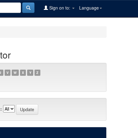
Sign on to:
Language
tor
U
V
W
X
Y
Z
: