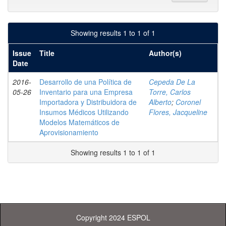
Showing results 1 to 1 of 1
Issue
Title
Author(s)
Date
2016-
Desarrollo de una Política de
Cepeda De La
05-26
Inventario para una Empresa
Torre, Carlos
Importadora y Distribuidora de
Alberto
;
Coronel
Insumos Médicos Utilizando
Flores, Jacqueline
Modelos Matemáticos de
Aprovisionamiento
Showing results 1 to 1 of 1
Copyright 2024 ESPOL