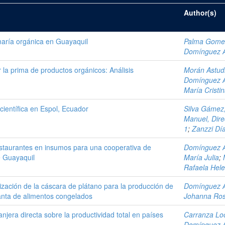
Author(s)
 maría orgánica en Guayaquil
Palma Gomez
Domínguez A
la prima de productos orgánicos: Análisis
Morán Astudi
Domínguez A
María Cristi
científica en Espol, Ecuador
Silva Gámez,
Manuel, Dire
1
;
Zanzzi Día
estaurantes en insumos para una cooperativa de
Domínguez A
e Guayaquil
María Julia
;
Rafaela Hel
lización de la cáscara de plátano para la producción de
Domínguez A
anta de alimentos congelados
Johanna Ros
njera directa sobre la productividad total en países
Carranza Lo
Domínguez A