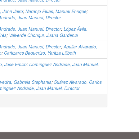
 John Jairo
;
Naranjo Plúas, Manuel Enrique
;
ndrade, Juan Manuel, Director
ndrade, Juan Manuel, Director
;
López Ávila,
rés
;
Valverde Chonqui, Juana Gardenia
ndrade, Juan Manuel, Director
;
Aguilar Alvarado,
o
;
Cañizares Baquerizo, Yaritza Lilibeth
, José Emilio
;
Domínguez Andrade, Juan Manuel,
vedra, Gabriela Stephania
;
Suárez Alvarado, Carlos
ínguez Andrade, Juan Manuel, Director