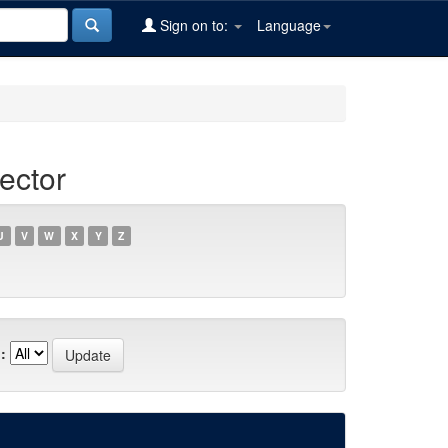
Sign on to:
Language
ector
U
V
W
X
Y
Z
: