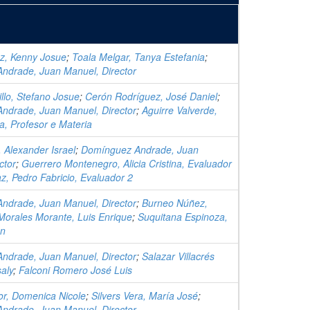
, Kenny Josue
;
Toala Melgar, Tanya Estefania
;
ndrade, Juan Manuel, Director
llo, Stefano Josue
;
Cerón Rodríguez, José Daniel
;
ndrade, Juan Manuel, Director
;
Aguirre Valverde,
na, Profesor e Materia
 Alexander Israel
;
Domínguez Andrade, Juan
ctor
;
Guerrero Montenegro, Alicia Cristina, Evaluador
z, Pedro Fabricio, Evaluador 2
ndrade, Juan Manuel, Director
;
Burneo Núñez,
Morales Morante, Luis Enrique
;
Suquitana Espinoza,
en
ndrade, Juan Manuel, Director
;
Salazar Villacrés
aly
;
Falconi Romero José Luis
or, Domenica Nicole
;
Silvers Vera, María José
;
ndrade, Juan Manuel, Director