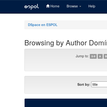
Home
Browse
Help
Skip
navigation
DSpace en ESPOL
Browsing by Author Domí
Jump to:
0-9
A
B
Sort by: