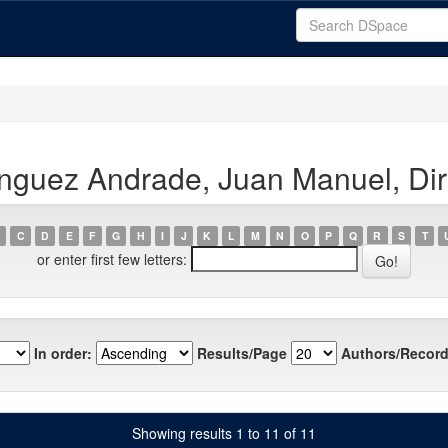
nguez Andrade, Juan Manuel, Dir
C
D
E
F
G
H
I
J
K
L
M
N
O
P
Q
R
S
T
or enter first few letters:
In order:
Results/Page
Authors/Record
Showing results 1 to 11 of 11