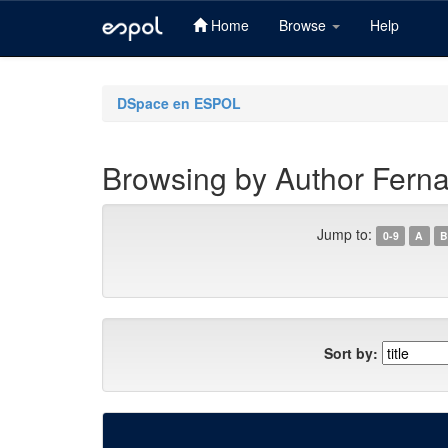
Home
Browse
Help
Skip
navigation
DSpace en ESPOL
Browsing by Author Ferna
Jump to:
0-9
A
B
Sort by: