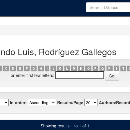
ndo Luis, Rodríguez Gallegos
C
D
E
F
G
H
I
J
K
L
M
N
O
P
Q
R
S
T
or enter first few letters:
In order:
Results/Page
Authors/Record
Showing results 1 to 1 of 1