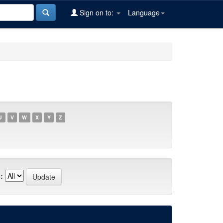
Sign on to:
Language
U
V
W
X
Y
Z
: