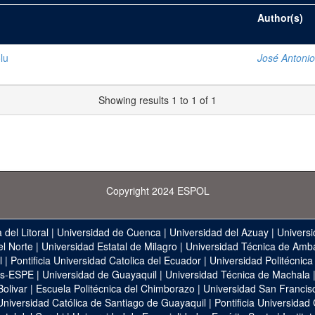
Author(s)
lu
José Antonio
Showing results 1 to 1 of 1
Copyright 2024 ESPOL
 del Litoral
|
Universidad de Cuenca
|
Universidad del Azuay
|
Universi
el Norte
|
Universidad Estatal de Milagro
|
Universidad Técnica de Amb
l
|
Pontificia Universidad Catolica del Ecuador
|
Universidad Politécnica
as-ESPE
|
Universidad de Guayaquil
|
Universidad Técnica de Machala
Bolivar
|
Escuela Politécnica del Chimborazo
|
Universidad San Francis
Universidad Católica de Santiago de Guayaquil
|
Pontificia Universidad